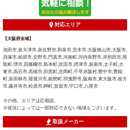
対応エリア
【大阪府全域】
池田市,泉大津市,泉佐野市,和泉市,茨木市,大阪狭山市,大阪市,
貝塚市,柏原市,交野市,門真市,河南町,河内長野市,岸和田市,熊
取町,堺市,四條畷市,島本町,吹田市,摂津市,泉南市,太子町,大
東市,高石市,高槻市,田尻町,忠岡町,千早赤阪村,豊中市,豊能
町,富田林市,寝屋川市,能勢町,羽曳野市,阪南市,東大阪市,枚方
市,藤井寺市,松原市,岬町,箕面市,守口市,八尾市
その他、エリアは応相談。
※状況によっては一部対応できない地域もございます。
取扱メーカー