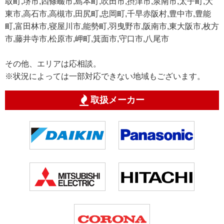
取町,堺市,四條畷市,島本町,吹田市,摂津市,泉南市,太子町,大
東市,高石市,高槻市,田尻町,忠岡町,千早赤阪村,豊中市,豊能
町,富田林市,寝屋川市,能勢町,羽曳野市,阪南市,東大阪市,枚方
市,藤井寺市,松原市,岬町,箕面市,守口市,八尾市
その他、エリアは応相談。
※状況によっては一部対応できない地域もございます。
取扱メーカー