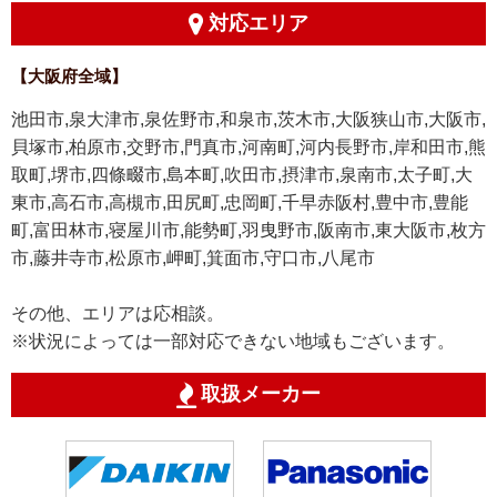
対応エリア
【大阪府全域】
池田市,泉大津市,泉佐野市,和泉市,茨木市,大阪狭山市,大阪市,
貝塚市,柏原市,交野市,門真市,河南町,河内長野市,岸和田市,熊
取町,堺市,四條畷市,島本町,吹田市,摂津市,泉南市,太子町,大
東市,高石市,高槻市,田尻町,忠岡町,千早赤阪村,豊中市,豊能
町,富田林市,寝屋川市,能勢町,羽曳野市,阪南市,東大阪市,枚方
市,藤井寺市,松原市,岬町,箕面市,守口市,八尾市
その他、エリアは応相談。
※状況によっては一部対応できない地域もございます。
取扱メーカー