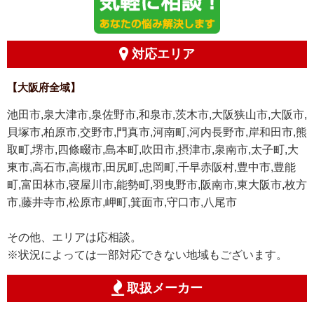
対応エリア
【大阪府全域】
池田市,泉大津市,泉佐野市,和泉市,茨木市,大阪狭山市,大阪市,
貝塚市,柏原市,交野市,門真市,河南町,河内長野市,岸和田市,熊
取町,堺市,四條畷市,島本町,吹田市,摂津市,泉南市,太子町,大
東市,高石市,高槻市,田尻町,忠岡町,千早赤阪村,豊中市,豊能
町,富田林市,寝屋川市,能勢町,羽曳野市,阪南市,東大阪市,枚方
市,藤井寺市,松原市,岬町,箕面市,守口市,八尾市
その他、エリアは応相談。
※状況によっては一部対応できない地域もございます。
取扱メーカー